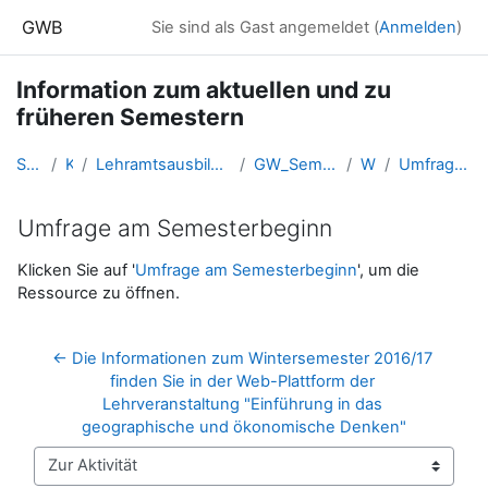
Zum Hauptinhalt
GWB
Sie sind als Gast angemeldet (
Anmelden
)
Information zum aktuellen und zu
früheren Semestern
Startseite
Kurse
Lehramtsausbildung GW im Cluster Österreich Mitte
GW_SemesterInformationen_Linz
WS 2016
Umfrage am Semesterbeginn
Umfrage am Semesterbeginn
Abschlussbedingungen
Klicken Sie auf '
Umfrage am Semesterbeginn
', um die
Ressource zu öffnen.
← Die Informationen zum Wintersemester 2016/17 
finden Sie in der Web-Plattform der 
Lehrveranstaltung "Einführung in das 
geographische und ökonomische Denken"
Zur Aktivität