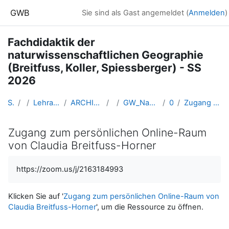
Zum Hauptinhalt
GWB
Sie sind als Gast angemeldet (
Anmelden
)
Fachdidaktik der
naturwissenschaftlichen Geographie
(Breitfuss, Koller, Spiessberger) - SS
2026
Startseite
Kurse
Lehramtsausbildung GW im Cluster Österreich Mitte
ARCHIV - Lehrveranstaltungen am Standort Linz - seit 2016
SS 2026
GW_NawiGeo_Fachdidaktik_Koller_Breitfuss_Spiessberger2026ss
08: Experiment
Zugang zum persönlichen Online-Raum von Claudia Breitfuss-Horner
Zugang zum persönlichen Online-Raum
von Claudia Breitfuss-Horner
Abschlussbedingungen
https://zoom.us/j/2163184993
Klicken Sie auf '
Zugang zum persönlichen Online-Raum von
Claudia Breitfuss-Horner
', um die Ressource zu öffnen.