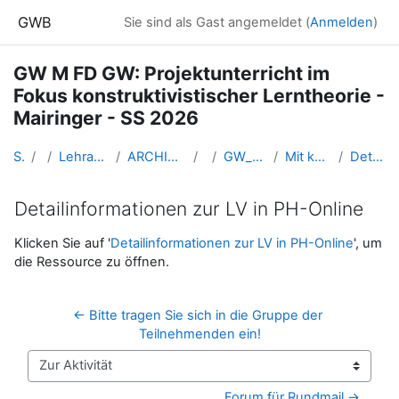
Zum Hauptinhalt
GWB
Sie sind als Gast angemeldet (
Anmelden
)
GW M FD GW: Projektunterricht im
Fokus konstruktivistischer Lerntheorie -
Mairinger - SS 2026
Startseite
Kurse
Lehramtsausbildung GW im Cluster Österreich Mitte
ARCHIV - Lehrveranstaltungen am Standort Linz - seit 2016
SS 2026
GW_M_FDGW_Lerndesign_Mairinger_2026ss
Mit konstruktivistischem Lerndesign unterrichten
Detailinformationen zur LV in PH-Online
Detailinformationen zur LV in PH-Online
Abschlussbedingungen
Klicken Sie auf '
Detailinformationen zur LV in PH-Online
', um
die Ressource zu öffnen.
← Bitte tragen Sie sich in die Gruppe der 
Teilnehmenden ein!
Zur Aktivität
Forum für Rundmail →