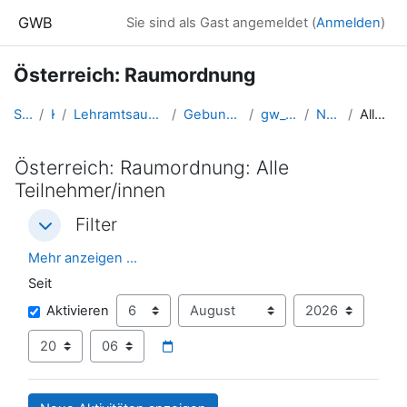
Zum Hauptinhalt
GWB
Sie sind als Gast angemeldet (
Anmelden
)
Österreich: Raumordnung
Startseite
Kurse
Lehramtsausbildung GW im Cluster Österreich Mitte
Gebundenes Wahlfach: Österreich
gw_OE_raumordnung_1
Neueste Aktivität
Alle Teilnehmer/innen
Österreich: Raumordnung: Alle
Teilnehmer/innen
Filter
Filter
Filter
Mehr anzeigen ...
Seit
Seit
Tag
Monat
Jahr
Aktivieren
Stunde
Minute