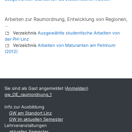
Arbeiten zur Raumordnung, Entwicklung von Regionen,
...
Verzeichnis
Ausgewählte studentische Arbeiten von
der PH-Linz
Verzeichnis
Arbeiten von Maturanten am Petrinum
(2012)
Blöcke
Ergänzungsblöcke
Sie sind als Gast angemeldet (
Anmelden
)
gw_OE_raumordnung_1
Info zur Ausbildung
GW am Standort Linz
GW im aktuellen Semester
Lehrveranstaltungen
aktuelles Semester