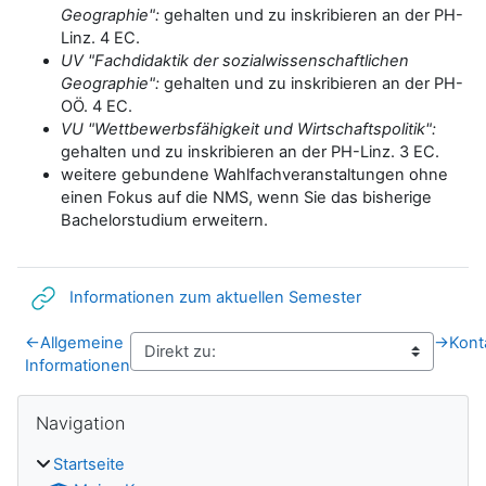
Geographie":
gehalten und zu inskribieren an der PH-
Linz. 4 EC.
UV "Fachdidaktik der sozialwissenschaftlichen
Geographie":
gehalten und zu inskribieren an der PH-
OÖ. 4 EC.
VU "Wettbewerbsfähigkeit und Wirtschaftspolitik":
gehalten und zu inskribieren an der PH-Linz. 3 EC.
weitere gebundene Wahlfachveranstaltungen ohne
einen Fokus auf die NMS, wenn Sie das bisherige
Bachelorstudium erweitern.
Link/URL
Informationen zum aktuellen Semester
←
Allgemeine
→
Kont
Informationen
Blöcke
Navigation überspringen
Navigation
Startseite