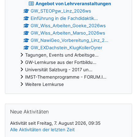
Angebot von Lehrveranstaltungen
GW_STEOPgw_Linz_2026ws
Einführung in die Fachdidaktik...
GW_Wiss_Arbeiten_Goeke_2026ws
GW_Wiss_Arbeiten_Marso_2026ws
GW_NawiGeo_Vorbereitung_Linz_2...
GW_EXDachstein_KlugKollerOyrer
Tagungen, Events und Arbeitsge...
GW-Lernkurse aus der Fortbildu...
Universität Salzburg - 2017 un...
IMST-Themenprogramme - FORUM.I...
Weitere Lernkurse
Ergänzungsblöcke
Neue Aktivitäten überspringen
Neue Aktivitäten
Aktivität seit Freitag, 7. August 2026, 09:35
Alle Aktivitäten der letzten Zeit