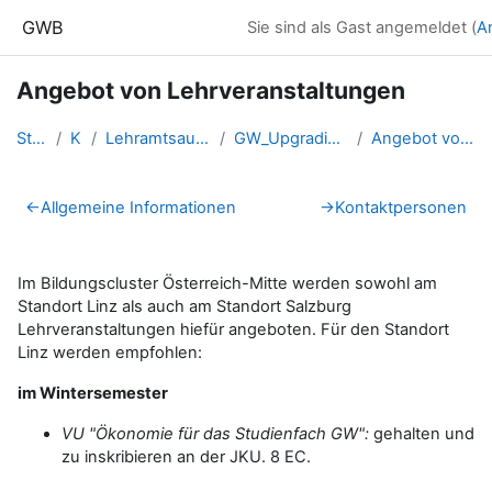
Zum Hauptinhalt
GWB
Sie sind als Gast angemeldet (
A
Angebot von Lehrveranstaltungen
Startseite
Kurse
Lehramtsausbildung GW im Clust...
GW_UpgradingNMS_AllgemeineInfo...
Angebot von Lehrveranstaltungen
Abschnittsübersicht
←
Allgemeine Informationen
→
Kontaktpersonen
Im Bildungscluster Österreich-Mitte werden sowohl am
Standort Linz als auch am Standort Salzburg
Lehrveranstaltungen hiefür angeboten. Für den Standort
Linz werden empfohlen:
im Wintersemester
VU "Ökonomie für das Studienfach GW":
gehalten und
zu inskribieren an der JKU. 8 EC.