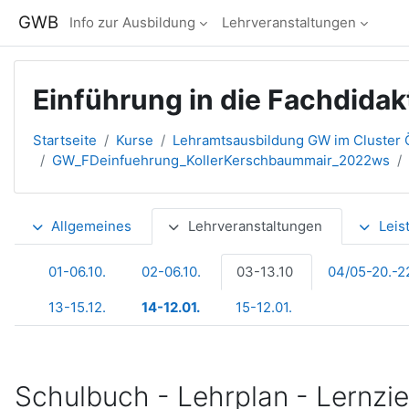
Zum Hauptinhalt
GWB
Info zur Ausbildung
Lehrveranstaltungen
Einführung in die Fachdida
Startseite
Kurse
Lehramtsausbildung GW im Cluster Ö
GW_FDeinfuehrung_KollerKerschbaummair_2022ws
Abschnittsübersicht
Allgemeines
Lehrveranstaltungen
Leis
01-06.10.
02-06.10.
03-13.10
04/05-20.-22
13-15.12.
14-12.01.
15-12.01.
Schulbuch - Lehrplan - Lernziele