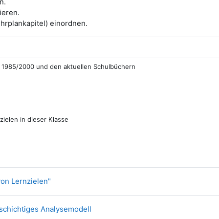
n.
ieren.
ehrplankapitel) einordnen.
an 1985/2000 und den aktuellen Schulbüchern
nzielen in dieser Klasse
Link/URL
von Lernzielen"
Datei
schichtiges Analysemodell