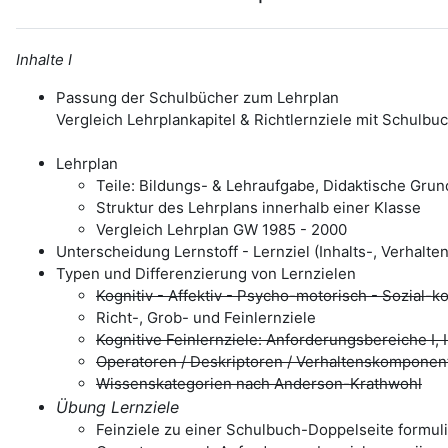
Inhalte I
Passung der Schulbücher zum Lehrplan
Vergleich Lehrplankapitel & Richtlernziele mit Schulbu
Lehrplan
Teile: Bildungs- & Lehraufgabe, Didaktische Grun
Struktur des Lehrplans innerhalb einer Klasse
Vergleich Lehrplan GW 1985 - 2000
Unterscheidung Lernstoff - Lernziel (Inhalts-, Verha
Typen und Differenzierung von Lernzielen
Kognitiv - Affektiv - Psycho-motorisch - Sozial-
Richt-, Grob- und Feinlernziele
Kognitive Feinlernziele: Anforderungsbereiche I, II,
Operatoren / Deskriptoren / Verhaltenskomponen
Wissenskategorien nach Anderson-Krathwohl
Übung Lernziele
Feinziele zu einer Schulbuch-Doppelseite formul