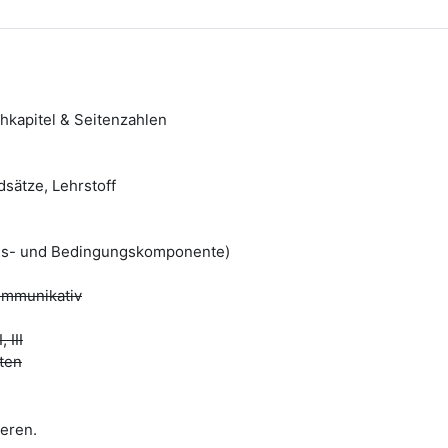
chkapitel & Seitenzahlen
dsätze, Lehrstoff
ltens- und Bedingungskomponente)
kommunikativ
 III
ten
ieren.