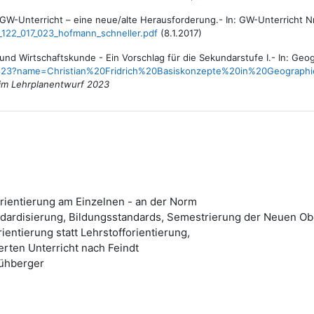
-Unterricht – eine neue/alte Herausforderung.- In: GW-Unterricht Nr.
_122_017_023_hofmann_schneller.pdf
(8.1.2017)
und Wirtschaftskunde - Ein Vorschlag für die Sekundarstufe I.- In: Geog
563823?name=Christian%20Fridrich%20Basiskonzepte%20in%20Geogra
 im Lehrplanentwurf 2023
rientierung am Einzelnen - an der Norm
andardisierung, Bildungsstandards, Semestrierung der Neuen O
entierung statt Lehrstofforientierung,
erten Unterricht nach Feindt
Kühberger