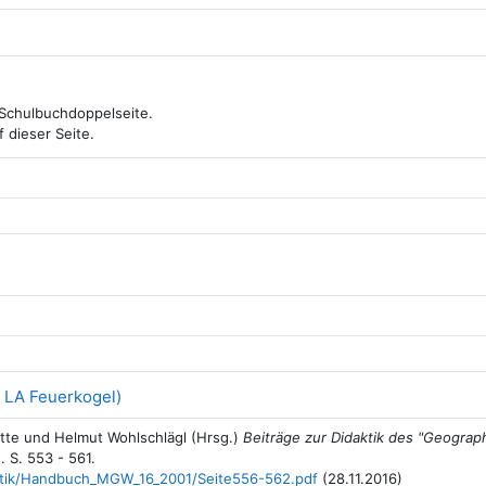
gabe
r Schulbuchdoppelseite.
 dieser Seite.
Aufgabe
r LA Feuerkogel)
Sitte und Helmut Wohlschlägl (Hrsg.)
Beiträge zur Didaktik des "Geograp
 S. 553 - 561.
aktik/Handbuch_MGW_16_2001/Seite556-562.pdf
(28.11.2016)