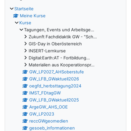
Startseite
Meine Kurse
Kurse
Tagungen, Events und Arbeitsge...
Zukunft Fachdidaktik GW - "Sch...
GIS-Day in Oberösterreich
INSERT-Lernkurse
Digital:Earth:AT - Fortbildung...
Materialien aus Kooperationspr...
GW_LP2027_AHSoberstufe
GW_LFB_GWaktuell2026
oegfd_herbsttagung2024
IMST_FDtagGW
GW_LFB_GWaktuell2025
ArgeGW_AHS_OOE
GW_LP2023
reccGWgeomedien
gesoeb_informationen