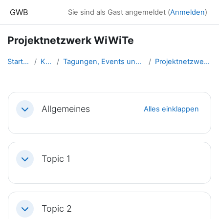
Zum Hauptinhalt
GWB
Sie sind als Gast angemeldet (
Anmelden
)
Projektnetzwerk WiWiTe
Startseite
Kurse
Tagungen, Events und Arbeitsge...
Projektnetzwerk WiWiTe
Abschnittsübersicht
Allgemeines
Alles einklappen
Einklappen
Topic 1
Einklappen
Topic 2
Einklappen