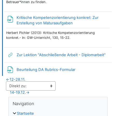
Betreuer*innen zu finden.
Kritische Kompetenzorientierung konkret: Zur
Datei
Erstellung von Maturaaufgaben
Herbert Pichler (2013): Kritische Kompetenzorientierung
konkret.- In: GW-Unterricht, 130, 15-22.
Link/
Zur Lektion "Abschließende Arbeit - Diplomarbeit"
Datei
Beurteilung DA Rubrics-Formular
←
12-28.11.
14-19.12.
→
Blöcke
Navigation überspringen
Navigation
Startseite