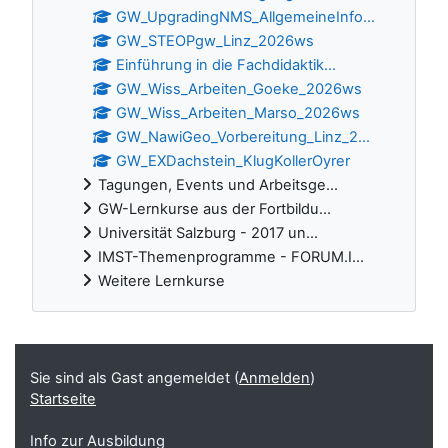
GW_UpgradingNMS_AllgemeineInfo...
GW_STEOPgw_Linz_2026ws
Einführung in die Fachdidaktik...
GW_Wiss_Arbeiten_Goeke_2026ws
GW_Wiss_Arbeiten_Marso_2026ws
GW_NawiGeo_Vorbereitung_Linz_2...
GW_EXDachstein_KlugKollerOyrer
Tagungen, Events und Arbeitsge...
GW-Lernkurse aus der Fortbildu...
Universität Salzburg - 2017 un...
IMST-Themenprogramme - FORUM.I...
Weitere Lernkurse
Ergänzungsblöcke
Sie sind als Gast angemeldet (
Anmelden
)
Startseite
Info zur Ausbildung