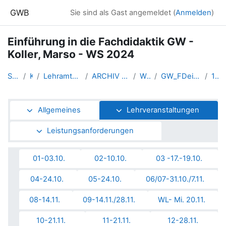
Zum Hauptinhalt
GWB
Sie sind als Gast angemeldet (
Anmelden
)
Einführung in die Fachdidaktik GW -
Koller, Marso - WS 2024
Startseite
Kurse
Lehramtsausbildung GW im Clust...
ARCHIV - Lehrveranstaltungen a...
WS 2024/25
GW_FDeinfuehrung_KollerMarso_2...
13-05.12.
Abschnittsübersicht
Allgemeines
Lehrveranstaltungen
Leistungsanforderungen
01-03.10.
02-10.10.
03 -17.-19.10.
04-24.10.
05-24.10.
06/07-31.10./7.11.
08-14.11.
09-14.11./28.11.
WL- Mi. 20.11.
10-21.11.
11-21.11.
12-28.11.