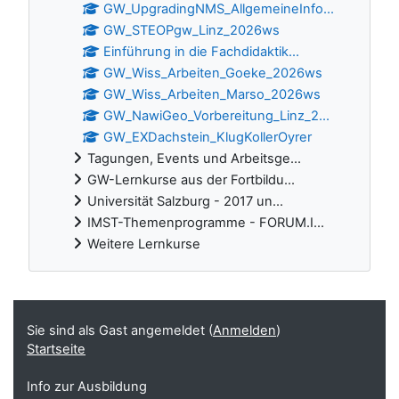
GW_UpgradingNMS_AllgemeineInfo...
GW_STEOPgw_Linz_2026ws
Einführung in die Fachdidaktik...
GW_Wiss_Arbeiten_Goeke_2026ws
GW_Wiss_Arbeiten_Marso_2026ws
GW_NawiGeo_Vorbereitung_Linz_2...
GW_EXDachstein_KlugKollerOyrer
Tagungen, Events und Arbeitsge...
GW-Lernkurse aus der Fortbildu...
Universität Salzburg - 2017 un...
IMST-Themenprogramme - FORUM.I...
Weitere Lernkurse
Ergänzungsblöcke
Sie sind als Gast angemeldet (
Anmelden
)
Startseite
Info zur Ausbildung