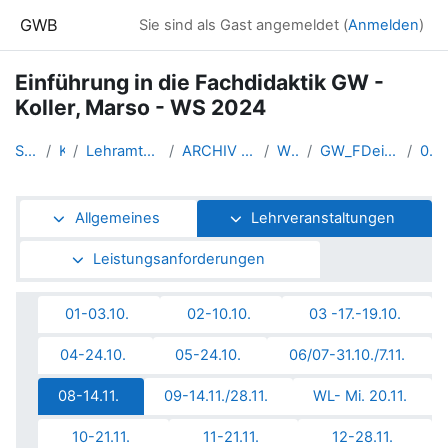
Zum Hauptinhalt
GWB
Sie sind als Gast angemeldet (
Anmelden
)
Einführung in die Fachdidaktik GW -
Koller, Marso - WS 2024
Startseite
Kurse
Lehramtsausbildung GW im Clust...
ARCHIV - Lehrveranstaltungen a...
WS 2024/25
GW_FDeinfuehrung_KollerMarso_2...
08-14.11.
Abschnittsübersicht
Allgemeines
Lehrveranstaltungen
Leistungsanforderungen
01-03.10.
02-10.10.
03 -17.-19.10.
04-24.10.
05-24.10.
06/07-31.10./7.11.
08-14.11.
09-14.11./28.11.
WL- Mi. 20.11.
10-21.11.
11-21.11.
12-28.11.