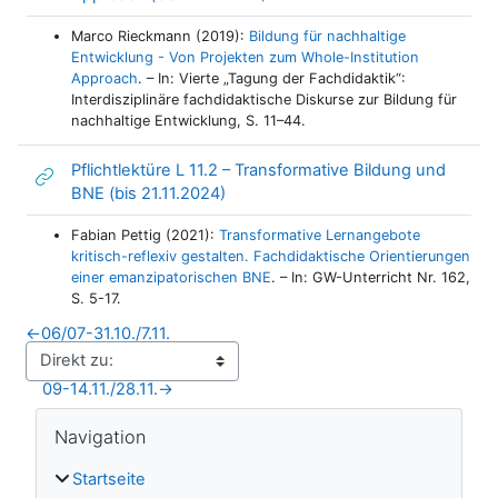
Marco Rieckmann (2019):
Bildung für nachhaltige
Entwicklung - Von Projekten zum Whole-Institution
Approach
. – In: Vierte „Tagung der Fachdidaktik“:
Interdisziplinäre fachdidaktische Diskurse zur Bildung für
nachhaltige Entwicklung, S. 11–44.
Pflichtlektüre L 11.2 – Transformative Bildung und
Link/URL
BNE (bis 21.11.2024)
Fabian Pettig (2021):
Transformative Lernangebote
kritisch-reflexiv gestalten. Fachdidaktische Orientierungen
einer emanzipatorischen BNE
. – In: GW-Unterricht Nr. 162,
S. 5-17.
←
06/07-31.10./7.11.
09-14.11./28.11.
→
Blöcke
Navigation überspringen
Navigation
Startseite