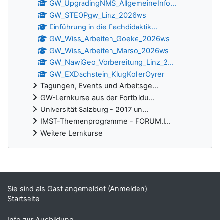
GW_UpgradingNMS_AllgemeineInfo...
GW_STEOPgw_Linz_2026ws
Einführung in die Fachdidaktik...
GW_Wiss_Arbeiten_Goeke_2026ws
GW_Wiss_Arbeiten_Marso_2026ws
GW_NawiGeo_Vorbereitung_Linz_2...
GW_EXDachstein_KlugKollerOyrer
Tagungen, Events und Arbeitsge...
GW-Lernkurse aus der Fortbildu...
Universität Salzburg - 2017 un...
IMST-Themenprogramme - FORUM.I...
Weitere Lernkurse
Ergänzungsblöcke
Sie sind als Gast angemeldet (
Anmelden
)
Startseite
Info zur Ausbildung