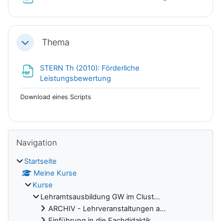
Thema
Einklappen
STERN Th (2010): Förderliche
Link/URL
Leistungsbewertung
Download eines Scripts
Blöcke
Navigation überspringen
Navigation
Startseite
Meine Kurse
Kurse
Lehramtsausbildung GW im Clust...
ARCHIV - Lehrveranstaltungen a...
Einführung in die Fachdidaktik...