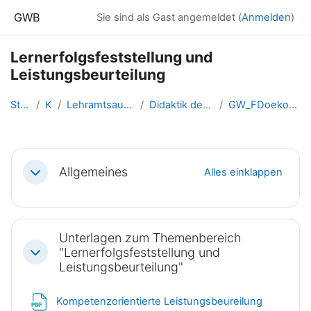
Zum Hauptinhalt
GWB
Sie sind als Gast angemeldet (
Anmelden
)
Lernerfolgsfeststellung und
Leistungsbeurteilung
Startseite
Kurse
Lehramtsausbildung GW im Clust...
Didaktik der ökonomischen Bild...
GW_FDoekonomie_Leistungsfestst...
Abschnittsübersicht
Allgemeines
Alles einklappen
Einklappen
Unterlagen zum Themenbereich
"Lernerfolgsfeststellung und
Einklappen
Leistungsbeurteilung"
Datei
Kompetenzorientierte Leistungsbeureilung