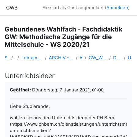
Zum Hauptinhalt
GWB
Sie sind als Gast angemeldet (
Anmelden
)
Gebundenes Wahlfach - Fachdidaktik
GW: Methodische Zugänge für die
Mittelschule - WS 2020/21
Startseite
Kurse
Lehramtsausbildung GW im Cluster Österreich Mitte
ARCHIV - Lehrveranstaltungen am Standort Linz - seit 2016
WS_2020/21
GW_Wahlfach_MethodikMittelschule_2020ws
Do. 7.1.2021 (Kuschnigg)
Unterrichtsideen
Unterrichtsideen
Abschlussbedingungen
Geöffnet:
Donnerstag, 7. Januar 2021, 01:00
Liebe Studierende,
wählen sie aus den Unterrichtsideen der PH Bern
(https://www.phbern.ch/dienstleistungen/unterrichtsmedie
unterrichtsmedien?
f%5B0%5D=tm_cat%3A89&f%5B1%5D=tm_stages%3A75)