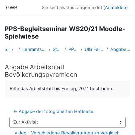
Zum Hauptinhalt
GWB
Sie sind als Gast angemeldet (
Anmelden
)
PPS-Begleitseminar WS20/21 Moodle-
Spielwiese
Startseite
Kurse
Lehramtsausbildung GW im Cluster Österreich Mitte
Studentische Lernkurse
PPS Spielwiese WS20/21
Ulla Feischl - die Demographie Österreichs
Abgabe Arbeitsblatt Bevölkerungspyramiden
Abgabe Arbeitsblatt
Bevölkerungspyramiden
Abschlussbedingungen
Bitte das Arbeitsblatt bis Freitag, 20.11 hochladen.
← Abgabe der fotografierten Heftseite
Zur Aktivität
Video - Verschiedene Bevölkerungen im Vergleich 