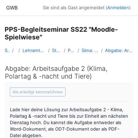
Zum Hauptinhalt
GWB
Sie sind als Gast angemeldet (
Anmelden
)
PPS-Begleitseminar SS22 "Moodle-
Spielwiese"
Startseite
Kurse
Lehramtsausbildung GW im Cluster Österreich Mitte
Studentische Lernkurse
PPS SS22 Spielwiese
Sima: Die Polare Zone - 1. Klasse, Sek. I
Abgabe: Arbeitsaufgabe 2 (Klima, Polartag & -nacht und Tiere)
Abgabe: Arbeitsaufgabe 2 (Klima,
Polartag & -nacht und Tiere)
Abschlussbedingungen
Als erledigt kennzeichnen
Lade hier deine Lösung zur Arbeitsaufgabe 2 - Klima,
Polartag & -nacht und Tiere bis zur Einheit am nächsten
Dienstag hoch. Du kannst die Aufgabe entweder als
Word-Dokument, als ODT-Dokument oder als PDF-
Datei abgeben.