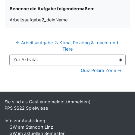
Benenne die Aufgabe folgendermaßen:
Arbeitsaufgabe2_deinName
← Arbeitsaufgabe 2: Klima, Polartag & -nacht und 
Tiere
Zur Aktivität
Quiz Polare Zone →
Blöcke
Ergänzungsblöcke
Sie sind als Gast angemeldet (
Anmelden
)
PPS SS22 Spielwiese
Info zur Ausbildung
GW am Standort Linz
GW im aktuellen Semester