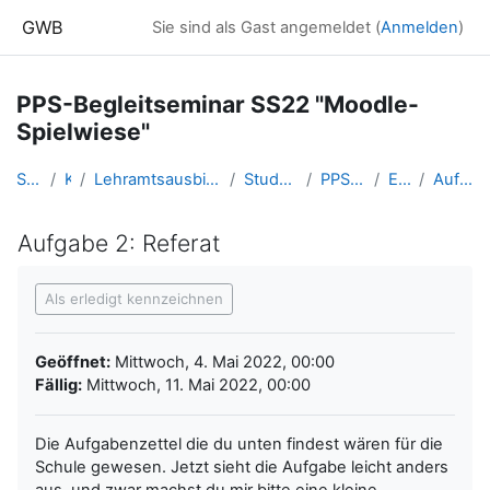
Zum Hauptinhalt
GWB
Sie sind als Gast angemeldet (
Anmelden
)
PPS-Begleitseminar SS22 "Moodle-
Spielwiese"
Startseite
Kurse
Lehramtsausbildung GW im Cluster Österreich Mitte
Studentische Lernkurse
PPS SS22 Spielwiese
Ecker: Kairo
Aufgabe 2: Referat
Aufgabe 2: Referat
Abschlussbedingungen
Als erledigt kennzeichnen
Geöffnet:
Mittwoch, 4. Mai 2022, 00:00
Fällig:
Mittwoch, 11. Mai 2022, 00:00
Die Aufgabenzettel die du unten findest wären für die
Schule gewesen. Jetzt sieht die Aufgabe leicht anders
aus. und zwar machst du mir bitte eine kleine