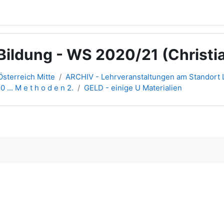
ildung - WS 2020/21 (Christia
sterreich Mitte
ARCHIV - Lehrveranstaltungen am Standort L
0 ... M e t h o d e n 2.
GELD - einige U Materialien