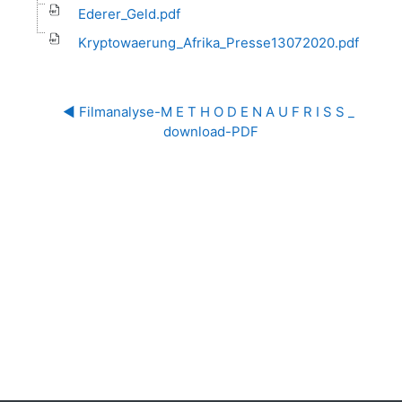
Ederer_Geld.pdf
Kryptowaerung_Afrika_Presse13072020.pdf
◀︎ Filmanalyse-M E T H O D E N A U F R I S S _ 
download-PDF