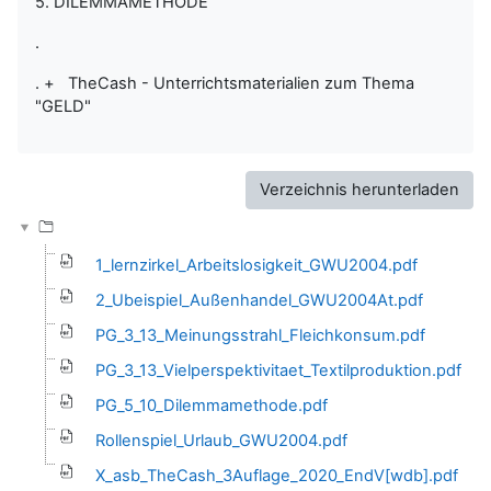
5. DILEMMAMETHODE
.
. + TheCash - Unterrichtsmaterialien zum Thema
"GELD"
Verzeichnis herunterladen
1_lernzirkel_Arbeitslosigkeit_GWU2004.pdf
2_Ubeispiel_Außenhandel_GWU2004At.pdf
PG_3_13_Meinungsstrahl_Fleichkonsum.pdf
PG_3_13_Vielperspektivitaet_Textilproduktion.pdf
PG_5_10_Dilemmamethode.pdf
Rollenspiel_Urlaub_GWU2004.pdf
X_asb_TheCash_3Auflage_2020_EndV[wdb].pdf