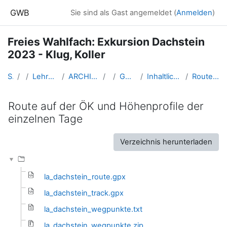
Zum Hauptinhalt
GWB
Sie sind als Gast angemeldet (
Anmelden
)
Freies Wahlfach: Exkursion Dachstein
2023 - Klug, Koller
Startseite
Kurse
Lehramtsausbildung GW im Cluster Österreich Mitte
ARCHIV - Lehrveranstaltungen am Standort Linz - seit 2016
SS_2023
GW_EXDachstein_KlugKoller_2023ss
Inhaltlicher Überblick über die Drei-Tages-Exkursion zum Dachstein
Route auf der ÖK und Höhenprofile der einzelnen Tage
Route auf der ÖK und Höhenprofile der
einzelnen Tage
Abschlussbedingungen
Verzeichnis herunterladen
la_dachstein_route.gpx
la_dachstein_track.gpx
la_dachstein_wegpunkte.txt
la_dachstein_wegpunkte.zip