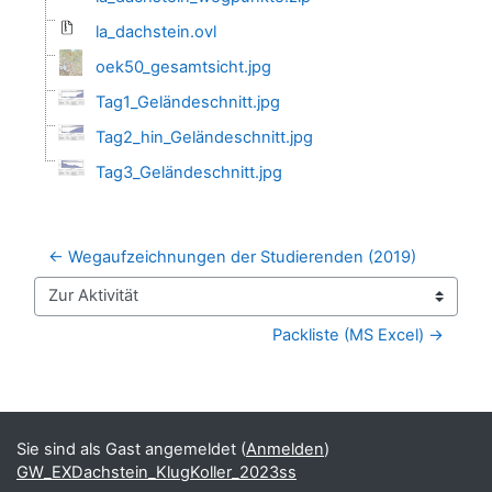
la_dachstein.ovl
oek50_gesamtsicht.jpg
Tag1_Geländeschnitt.jpg
Tag2_hin_Geländeschnitt.jpg
Tag3_Geländeschnitt.jpg
← Wegaufzeichnungen der Studierenden (2019)
Zur Aktivität
Packliste (MS Excel) →
Blöcke
Ergänzungsblöcke
Sie sind als Gast angemeldet (
Anmelden
)
GW_EXDachstein_KlugKoller_2023ss