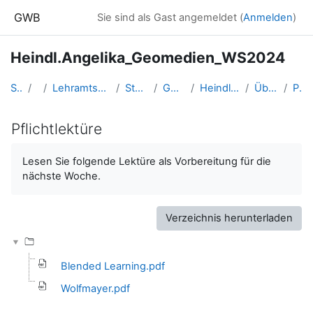
Zum Hauptinhalt
GWB
Sie sind als Gast angemeldet (
Anmelden
)
Heindl.Angelika_Geomedien_WS2024
Startseite
Kurse
Lehramtsausbildung GW im Cluster Österreich Mitte
Studentische Lernkurse
Geomedien - WS 2024
Heindl.Angelika_Geomedien_WS2024
Übungskurs Geomedien
Pflichtlektüre
Pflichtlektüre
Abschlussbedingungen
Lesen Sie folgende Lektüre als Vorbereitung für die
nächste Woche.
Verzeichnis herunterladen
Blended Learning.pdf
Wolfmayer.pdf