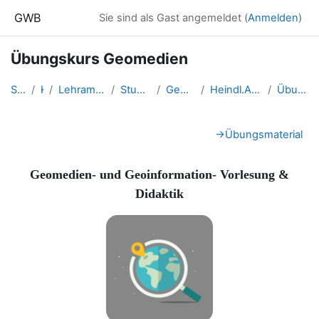
Zum Hauptinhalt
GWB
Sie sind als Gast angemeldet (
Anmelden
)
Übungskurs Geomedien
Startseite
Kurse
Lehramtsausbildung GW im Clust...
Studentische Lernkurse
Geomedien - WS 2024
Heindl.Angelika_Geomedien_WS2024
Übungskurs Geomedien
Abschnittsübersicht
→
Übungsmaterial
Geomedien- und Geoinformation- Vorlesung &
Didaktik