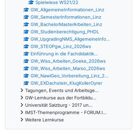
Spielwiese WS21/22
GW_AllgemeineInformationen_Linz
GW_SemesterInformationen_Linz
GW_BachelorMasterArbeiten_Linz
GW_Studienberechtigung_PHDL
GW_UpgradingNMS_AllgemeineInfo...
GW_STEOPgw_Linz_2026ws
Einführung in die Fachdidaktik...
GW_Wiss_Arbeiten_Goeke_2026ws
GW_Wiss_Arbeiten_Marso_2026ws
GW_NawiGeo_Vorbereitung_Linz_2...
GW_EXDachstein_KlugKollerOyrer
Tagungen, Events und Arbeitsge...
GW-Lernkurse aus der Fortbildu...
Universität Salzburg - 2017 un...
IMST-Themenprogramme - FORUM.I...
Weitere Lernkurse