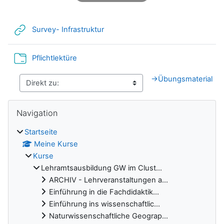
Link/URL
Survey- Infrastruktur
Verzeichnis
Pflichtlektüre
→
Übungsmaterial
Blöcke
Navigation überspringen
Navigation
Startseite
Meine Kurse
Kurse
Lehramtsausbildung GW im Clust...
ARCHIV - Lehrveranstaltungen a...
Einführung in die Fachdidaktik...
Einführung ins wissenschaftlic...
Naturwissenschaftliche Geograp...