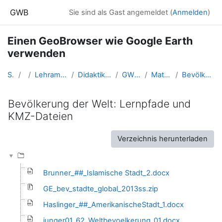
Zum Hauptinhalt
GWB
Sie sind als Gast angemeldet (
Anmelden
)
Einen GeoBrowser wie Google Earth
verwenden
Startseite
Kurse
Lehramtsausbildung GW im Cluster Österreich Mitte
Didaktik der Geo- und Wirtschaftsmedien (GW B 5.2)
GW_FDGeomedien_GoogleEarth
Materialsammlung zu Google Earth
Bevölkerung der Welt: Lernpfade und KMZ-Dateien
Bevölkerung der Welt: Lernpfade und
KMZ-Dateien
Abschlussbedingungen
Verzeichnis herunterladen
Brunner_##_Islamische Stadt_2.docx
GE_bev_stadte_global_2013ss.zip
Haslinger_##_AmerikanischeStadt_1.docx
junger01_62_Weltbevoelkerung_01.docx