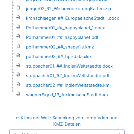
junger02_62_WelbevoelkerungKarten.zip
kronschlaeger_##_EuropaeischeStadt_1.docx
Pollhammer01_##_happyplanet_1.docx
Pollhammer01_##_happyplanet.pdf
pollhammer02_##_shapefile.kmz
pollhammer03_##_hpi-data.xlsx
stuppacher01_##_IndienWeltstaedte.docx
stuppacher01_##_IndienWeltstaedte.pdf
stuppacher02_##_IndienWeltstaedte.kml
wagnerSigrid_13_AfrikanischeStadt.docx
← Klima der Welt: Sammlung von Lernpfaden und 
KMZ-Dateien