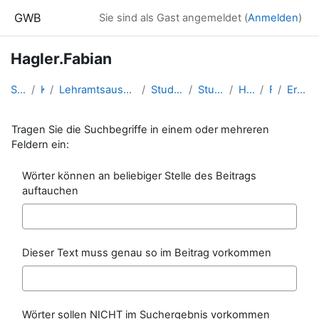
Zum Hauptinhalt
GWB
Sie sind als Gast angemeldet (
Anmelden
)
Hagler.Fabian
Startseite
Kurse
Lehramtsausbildung GW im Cluster Österreich Mitte
Studentische Lernkurse
Studienbeginn 2016
Hagler.Fabian
Foren
Erweiterte Suche
Tragen Sie die Suchbegriffe in einem oder mehreren
Feldern ein:
Wörter können an beliebiger Stelle des Beitrags
auftauchen
Dieser Text muss genau so im Beitrag vorkommen
Wörter sollen NICHT im Suchergebnis vorkommen