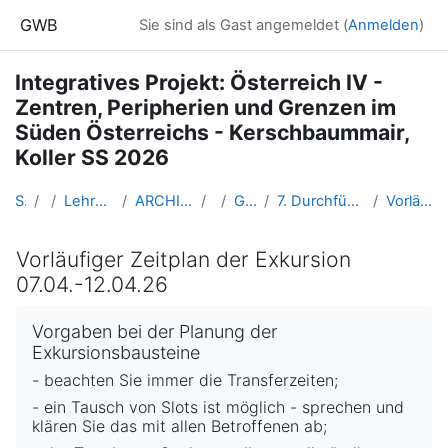
Zum Hauptinhalt
GWB
Sie sind als Gast angemeldet (
Anmelden
)
Integratives Projekt: Österreich IV -
Zentren, Peripherien und Grenzen im
Süden Österreichs - Kerschbaummair,
Koller SS 2026
Startseite
Kurse
Lehramtsausbildung GW im Cluster Österreich Mitte
ARCHIV - Lehrveranstaltungen am Standort Linz - seit 2016
SS 2026
GW_IP_Oesterreich_2026ss
7. Durchführung des Exkursionsbausteins und der Forschung während der Exkursion
Vorläufiger Zeitplan der Exkursion 07.04.-12.04.26
Vorläufiger Zeitplan der Exkursion
07.04.-12.04.26
Abschlussbedingungen
Vorgaben bei der Planung der
Exkursionsbausteine
- beachten Sie immer die Transferzeiten;
- ein Tausch von Slots ist möglich - sprechen und
klären Sie das mit allen Betroffenen ab;