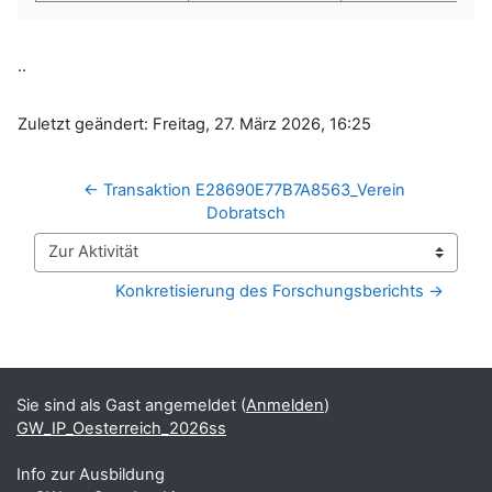
..
Zuletzt geändert: Freitag, 27. März 2026, 16:25
← Transaktion E28690E77B7A8563_Verein 
Dobratsch
Zur Aktivität
Konkretisierung des Forschungsberichts →
Blöcke
Ergänzungsblöcke
Sie sind als Gast angemeldet (
Anmelden
)
GW_IP_Oesterreich_2026ss
Info zur Ausbildung