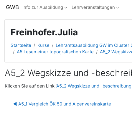
Zum Hauptinhalt
GWB
Info zur Ausbildung
Lehrveranstaltungen
Freinhofer.Julia
Startseite
Kurse
Lehramtsausbildung GW im Cluster Ö
A5 Lesen einer topografischen Karte
A5_2 Wegskizze
A5_2 Wegskizze und -beschrei
Abschlussbedingungen
Klicken Sie auf den Link '
A5_2 Wegskizze und -beschreibung 
◀︎ A5_1 Vergleich ÖK 50 und Alpenvereinskarte