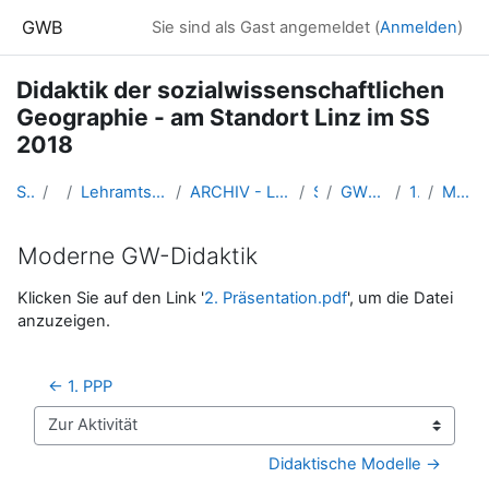
Zum Hauptinhalt
GWB
Sie sind als Gast angemeldet (
Anmelden
)
Didaktik der sozialwissenschaftlichen
Geographie - am Standort Linz im SS
2018
Startseite
Kurse
Lehramtsausbildung GW im Cluster Österreich Mitte
ARCHIV - Lehrveranstaltungen am Standort Linz - seit 2016
SS 2018
GW_FDSowiGeo_Linz_2018ss
13.03.2018
Moderne GW-Didaktik
Moderne GW-Didaktik
Abschlussbedingungen
Klicken Sie auf den Link '
2. Präsentation.pdf
', um die Datei
anzuzeigen.
← 1. PPP
Zur Aktivität
Didaktische Modelle →