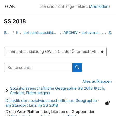
Zum Hauptinhalt
GWB
Sie sind nicht angemeldet. (
Anmelden
)
SS 2018
Startseite
Kurse
Lehramtsausbildung GW im Cluster Österreich Mitte
ARCHIV - Lehrveranstaltungen am Standort Linz - seit 2016
SS 2018
Kursbereiche
Kurse suchen
Kurse suchen
Alles aufklappen
Sozialwissenschaftliche Geographie SS 2018 (Koch,
Smigiel, Eidenberger)
Didaktik der sozialwissenschaftlichen Geographie -
am Standort Linz im SS 2018
Diese Web-Plattform begleitet beide Gruppen der