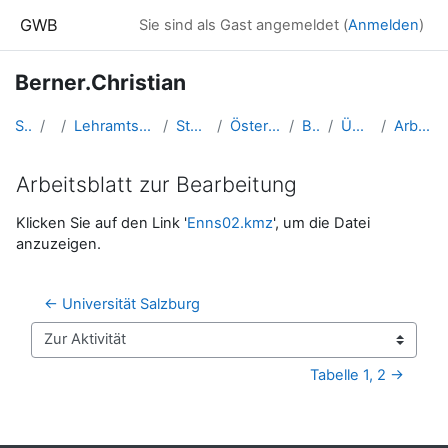
Zum Hauptinhalt
GWB
Sie sind als Gast angemeldet (
Anmelden
)
Berner.Christian
Startseite
Kurse
Lehramtsausbildung GW im Cluster Österreich Mitte
Studentische Lernkurse
Österreich-LV - Salzburg - SS 2018
Berner.Christian
Übungsphase in der LV
Arbeitsblatt zur Bearbeitung
Arbeitsblatt zur Bearbeitung
Abschlussbedingungen
Klicken Sie auf den Link '
Enns02.kmz
', um die Datei
anzuzeigen.
← Universität Salzburg
Zur Aktivität
Tabelle 1, 2 →
Blöcke
Ergänzungsblöcke