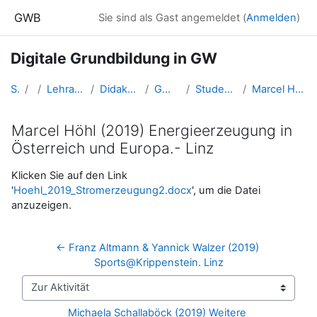
Zum Hauptinhalt
GWB
Sie sind als Gast angemeldet (
Anmelden
)
Digitale Grundbildung in GW
Startseite
Kurse
Lehramtsausbildung GW im Cluster Österreich Mitte
Didaktik der Geo- und Wirtschaftsmedien (GW B 5.2)
GW_FDGeomedien_DigiGrundbildung
Studentische Arbeiten zur digitalen Grundbildung in GW
Marcel Höhl (2019) Energieerzeugung in Österreich und Europa.- Linz
Marcel Höhl (2019) Energieerzeugung in
Österreich und Europa.- Linz
Abschlussbedingungen
Klicken Sie auf den Link
'
Hoehl_2019_Stromerzeugung2.docx
', um die Datei
anzuzeigen.
← Franz Altmann & Yannick Walzer (2019) 
Sports@Krippenstein. Linz
Zur Aktivität
Michaela Schallaböck (2019) Weitere 