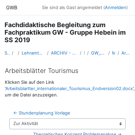
Zum Hauptinhalt
GWB
Sie sind als Gast angemeldet (
Anmelden
)
Fachdidaktische Begleitung zum
Fachpraktikum GW - Gruppe Hebein im
SS 2019
Startseite
Kurse
Lehramtsausbildung GW im Cluster Österreich Mitte
ARCHIV - Lehrveranstaltungen am Standort Linz - seit 2016
SS 2019
GW_Fachpraktikum_Hebein_2019ss
Mi. 6.3.2019
Arbeitsblätter Tourismus
Arbeitsblätter Tourismus
Abschlussbedingungen
Klicken Sie auf den Link
'
Arbeitsblartter_internationaler_Tourismus_Endversion02.docx
',
um die Datei anzuzeigen.
← Stundenplanung Vorlage
Zur Aktivität
Theoretisches Konzept Problemanalyse →