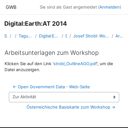
Zum Hauptinhalt
GWB
Sie sind als Gast angemeldet (
Anmelden
)
Digital:Earth:AT 2014
Startseite
Kurse
Tagungen, Events und Arbeitsgemeinschaften GW
Digital:Earth:AT - Fortbildungen zu Geomedien an der Uni/PH Salzburg
DigiEarth2014
Josef Strobl: Workshop „Story Mapping – Virtuelle Exkursion“. Ein Fotoalbum mit einer interaktiven Karte entwickeln.
Arbeitsunterlagen zum Workshop
Arbeitsunterlagen zum Workshop
Abschlussbedingungen
Klicken Sie auf den Link '
strobl_OutlineAGO.pdf
', um die
Datei anzuzeigen.
← Open Government Data - Web-Seite
Zur Aktivität
Österreichische Basiskarte zum Workshop →
Blöcke
Ergänzungsblöcke