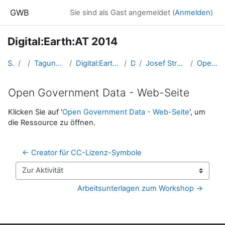
Zum Hauptinhalt
GWB
Sie sind als Gast angemeldet (
Anmelden
)
Digital:Earth:AT 2014
Startseite
Kurse
Tagungen, Events und Arbeitsgemeinschaften GW
Digital:Earth:AT - Fortbildungen zu Geomedien an der Uni/PH Salzburg
DigiEarth2014
Josef Strobl: Einführungsvortrag „Open Educational Ressources“
Open Government Data - Web-Seite
Open Government Data - Web-Seite
Abschlussbedingungen
Klicken Sie auf '
Open Government Data - Web-Seite
', um
die Ressource zu öffnen.
← Creator für CC-Lizenz-Symbole
Zur Aktivität
Arbeitsunterlagen zum Workshop →
Blöcke
Ergänzungsblöcke