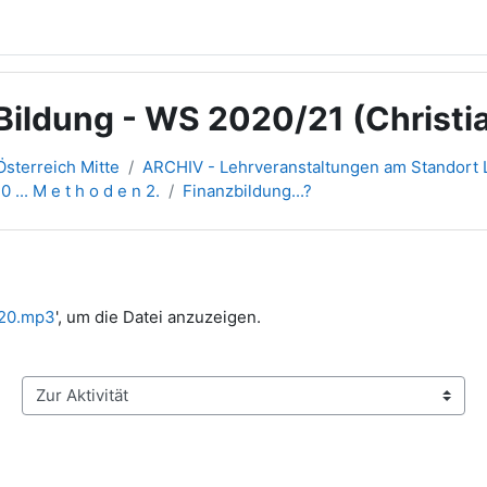
ildung - WS 2020/21 (Christia
sterreich Mitte
ARCHIV - Lehrveranstaltungen am Standort L
0 ... M e t h o d e n 2.
Finanzbildung...?
020.mp3
', um die Datei anzuzeigen.
Zur Aktivität