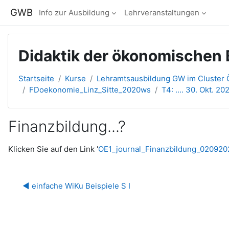
Zum Hauptinhalt
GWB
Info zur Ausbildung
Lehrveranstaltungen
Didaktik der ökonomischen B
Startseite
Kurse
Lehramtsausbildung GW im Cluster Ö
FDoekonomie_Linz_Sitte_2020ws
T4: .... 30. Okt. 202
Finanzbildung...?
Abschlussbedingungen
Klicken Sie auf den Link '
OE1_journal_Finanzbildung_02092
◀︎ einfache WiKu Beispiele S I