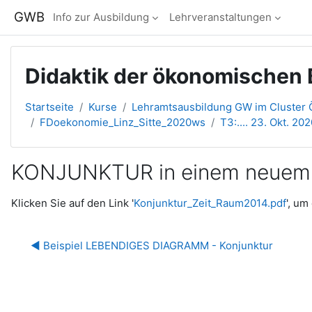
Zum Hauptinhalt
GWB
Info zur Ausbildung
Lehrveranstaltungen
Didaktik der ökonomischen B
Startseite
Kurse
Lehramtsausbildung GW im Cluster Ö
FDoekonomie_Linz_Sitte_2020ws
T3:.... 23. Okt. 2020
KONJUNKTUR in einem neuem
Abschlussbedingungen
Klicken Sie auf den Link '
Konjunktur_Zeit_Raum2014.pdf
', um
◀︎ Beispiel LEBENDIGES DIAGRAMM - Konjunktur