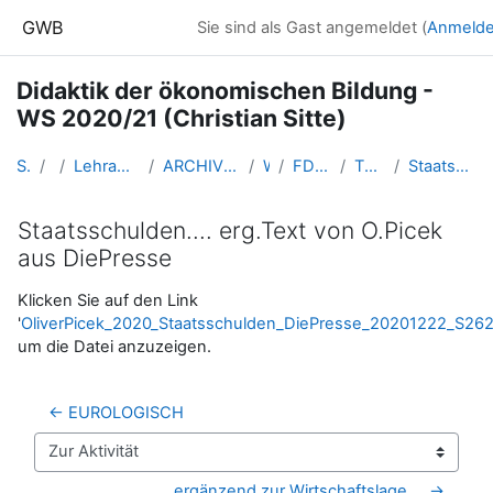
Zum Hauptinhalt
GWB
Sie sind als Gast angemeldet (
Anmeld
Didaktik der ökonomischen Bildung -
WS 2020/21 (Christian Sitte)
Startseite
Kurse
Lehramtsausbildung GW im Cluster Österreich Mitte
ARCHIV - Lehrveranstaltungen am Standort Linz - seit 2016
WS_2020/21
FDoekonomie_Linz_Sitte_2020ws
Thema 5 am 8. Jänner 2020
Staatsschulden.... erg.Text von O.Picek aus DiePresse
Staatsschulden.... erg.Text von O.Picek
aus DiePresse
Abschlussbedingungen
Klicken Sie auf den Link
'
OliverPicek_2020_Staatsschulden_DiePresse_20201222_S262
um die Datei anzuzeigen.
← EUROLOGISCH
Zur Aktivität
ergänzend zur Wirtschaftslage ... →