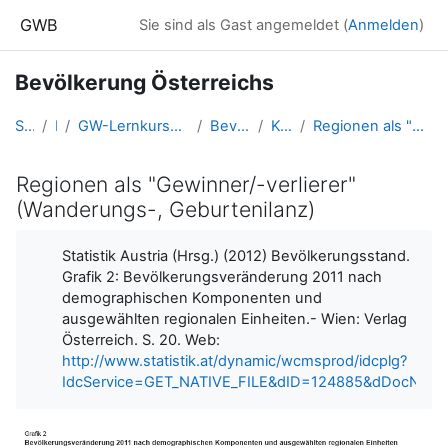
Zum Hauptinhalt
GWB
Sie sind als Gast angemeldet (
Anmelden
)
Bevölkerung Österreichs
Startseite
Kurse
GW-Lernkurse aus der Fortbildung (und Ausbildung bis 2016)
Bevölkerung Österreichs
Konzeptwissen
Regionen als "Gewinner/-verlierer" (Wanderungs-, Geburtenilanz)
Regionen als "Gewinner/-verlierer"
(Wanderungs-, Geburtenilanz)
Abschlussbedingungen
Statistik Austria (Hrsg.) (2012) Bevölkerungsstand.
Grafik 2: Bevölkerungsveränderung 2011 nach
demographischen Komponenten und
ausgewählten regionalen Einheiten.- Wien: Verlag
Österreich. S. 20. Web:
http://www.statistik.at/dynamic/wcmsprod/idcplg?
IdcService=GET_NATIVE_FILE&dID=124885&dDocNam