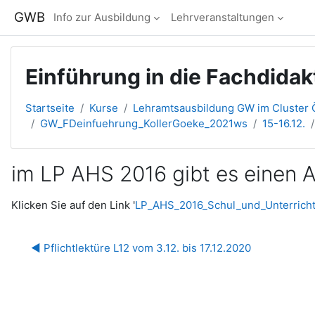
Zum Hauptinhalt
GWB
Info zur Ausbildung
Lehrveranstaltungen
Einführung in die Fachdidak
Startseite
Kurse
Lehramtsausbildung GW im Cluster Ö
GW_FDeinfuehrung_KollerGoeke_2021ws
15-16.12.
im LP AHS 2016 gibt es einen 
Abschlussbedingungen
Klicken Sie auf den Link '
LP_AHS_2016_Schul_und_Unterricht
◀︎ Pflichtlektüre L12 vom 3.12. bis 17.12.2020