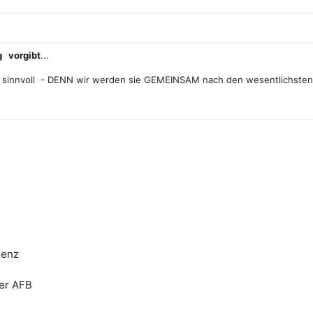
tei
 g vorgibt
...
 sinnvoll - DENN wir werden sie GEMEINSAM nach den wesentlichste
uenz
der AFB