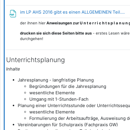
Da
im LP AHS 2016 gibt es einen ALLGEMEINEN Teil....
der ihnen hier
Anweisungen zur U n t e r r i c h t s p l a n u n
drucken sie sich diese Seiten bitte aus
- erstes Lesen wäre
durchgehen!
Unterrichtsplanung
Inhalte
Jahresplanung - langfristige Planung
Begründungen für die Jahresplanung
wesentliche Elemente
Umgang mit 1-Stunden-Fach
Planung einer Unterrichtsstunde oder Unterrichtsseq
wesentliche Elemente
Formulierung der Arbeitsaufträge, Ausweisung 
Vereinbarungen für Schulpraxis (Fachpraxis GW)