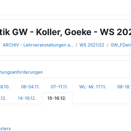
tik GW - Koller, Goeke - WS 20
ARCHIV - Lehrveranstaltungen a...
WS 2021/22
GW_FDein
stungsanforderungen
8.10.
06-04.11.
07-11.11.
WL- Mi. 17.11.
08-18.
.12.
14-16.12.
15-16.12.
Link/URL
sters