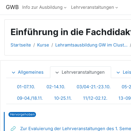
Zum Hauptinhalt
GWB
Info zur Ausbildung
Lehrveranstaltungen
Einführung in die Fachdidak
Startseite
Kurse
Lehramtsausbildung GW im Clust...
Abschnittsübersicht
Allgemeines
Lehrveranstaltungen
Lei
01-07.10.
02-14.10.
03/04-21.-23.10.
05-2
09-04./18.11.
10-25.11.
11/12-02.12.
13-09
Hervorgehoben
Zur Evaluierung der Lehrveranstaltungen des 1. Seme