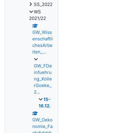
SS_2022
WS
2021/22
GW_Wiss
enschaftli
chesArbe
iten_...
GW_FDe
infuehru
ng_Kolle
rGoeke_
2...
15-
16.12.
GW_Oeko
nomie_Fa
chdidakti