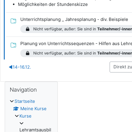
Möglichkeiten der Stundenskizze
V
Unterrichtsplanung _ Jahresplanung - div. Beispiele
Nicht verfügbar, außer: Sie sind in
Teilnehmer/-inne
Planung von Unterrichtssequenzen - Hilfen aus Leh
Nicht verfügbar, außer: Sie sind in
Teilnehmer/-inne
◀︎
14-16.12.
Blöcke
Navigation überspringen
Navigation
Startseite
Meine Kurse
Kurse
Lehramtsausbil