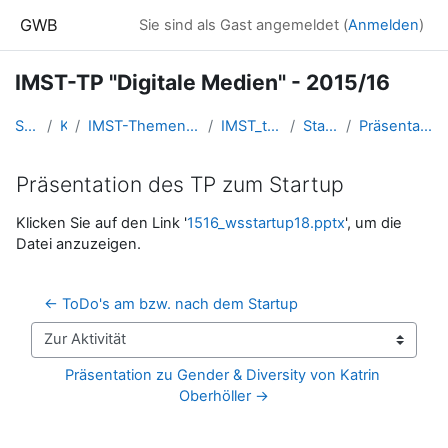
Zum Hauptinhalt
GWB
Sie sind als Gast angemeldet (
Anmelden
)
IMST-TP "Digitale Medien" - 2015/16
Startseite
Kurse
IMST-Themenprogramme - FORUM.IMST.AC.AT
IMST_tpDigiMedien_201516
Startupworkshop
Präsentation des TP zum Startup
Präsentation des TP zum Startup
Abschlussbedingungen
Klicken Sie auf den Link '
1516_wsstartup18.pptx
', um die
Datei anzuzeigen.
← ToDo's am bzw. nach dem Startup
Zur Aktivität
Präsentation zu Gender & Diversity von Katrin 
Oberhöller →
Blöcke