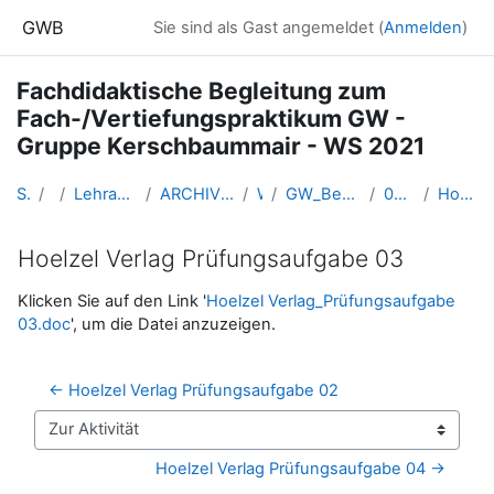
Zum Hauptinhalt
GWB
Sie sind als Gast angemeldet (
Anmelden
)
Fachdidaktische Begleitung zum
Fach-/Vertiefungspraktikum GW -
Gruppe Kerschbaummair - WS 2021
Startseite
Kurse
Lehramtsausbildung GW im Cluster Österreich Mitte
ARCHIV - Lehrveranstaltungen am Standort Linz - seit 2016
WS 2021/22
GW_BegleitLV_Bachelorpraktikum_Kerschbaummair_2021ws
05 - Di. 09.11.2021_Motivation
Hoelzel Verlag Prüfungsaufgabe 03
Hoelzel Verlag Prüfungsaufgabe 03
Abschlussbedingungen
Klicken Sie auf den Link '
Hoelzel Verlag_Prüfungsaufgabe
03.doc
', um die Datei anzuzeigen.
← Hoelzel Verlag Prüfungsaufgabe 02
Zur Aktivität
Hoelzel Verlag Prüfungsaufgabe 04 →