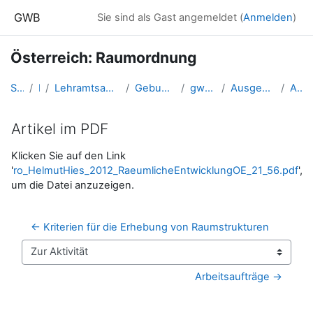
Zum Hauptinhalt
GWB
Sie sind als Gast angemeldet (
Anmelden
)
Österreich: Raumordnung
Startseite
Kurse
Lehramtsausbildung GW im Cluster Österreich Mitte
Gebundenes Wahlfach: Österreich
gw_OE_raumordnung_1
Ausgewählte Raumordnungsthemen
Artikel im PDF
Artikel im PDF
Abschlussbedingungen
Klicken Sie auf den Link
'
ro_HelmutHies_2012_RaeumlicheEntwicklungOE_21_56.pdf
',
um die Datei anzuzeigen.
← Kriterien für die Erhebung von Raumstrukturen
Zur Aktivität
Arbeitsaufträge →
Blöcke