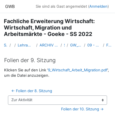
Zum Hauptinhalt
GWB
Sie sind als Gast angemeldet (
Anmelden
)
Fachliche Erweiterung Wirtschaft:
Wirtschaft, Migration und
Arbeitsmärkte - Goeke - SS 2022
Startseite
Kurse
Lehramtsausbildung GW im Cluster Österreich Mitte
ARCHIV - Lehrveranstaltungen am Standort Linz - seit 2016
SS_2022
GW_Oekonomie_Arbeitmaerkte_2022ss
09 - 09.06.2022: Migration und Schulbücher
Folien der 9. Sitzung
Folien der 9. Sitzung
Abschlussbedingungen
Klicken Sie auf den Link '
9_Wirtschaft_Arbeit_Migration.pdf
',
um die Datei anzuzeigen.
← Folien der 8. Sitzung
Zur Aktivität
Folien der 10. Sitzung →