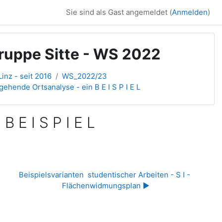
Sie sind als Gast angemeldet (
Anmelden
)
Gruppe Sitte - WS 2022
inz - seit 2016
WS_2022/23
de Ortsanalyse - ein B E I S P I E L
E I S P I E L
Beispielsvarianten  studentischer Arbeiten - S I - 
Flächenwidmungsplan ▶︎