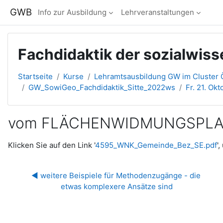
Zum Hauptinhalt
GWB
Info zur Ausbildung
Lehrveranstaltungen
Fachdidaktik der sozialwis
Startseite
Kurse
Lehramtsausbildung GW im Cluster Ö
GW_SowiGeo_Fachdidaktik_Sitte_2022ws
Fr. 21. Ok
vom FLÄCHENWIDMUNGSPLAN aus
Abschlussbedingungen
Klicken Sie auf den Link '
4595_WNK_Gemeinde_Bez_SE.pdf
'
◀︎ weitere Beispiele für Methodenzugänge - die 
etwas komplexere Ansätze sind