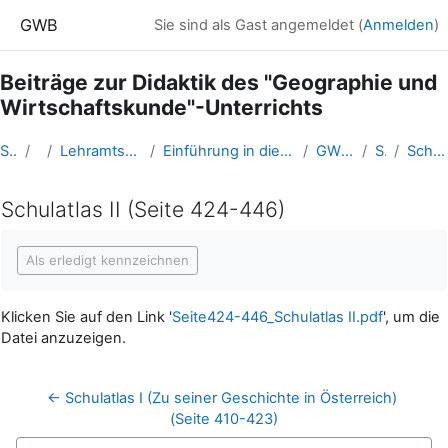
Zum Hauptinhalt
GWB
Sie sind als Gast angemeldet (
Anmelden
)
Beiträge zur Didaktik des "Geographie und
Wirtschaftskunde"-Unterrichts
Startseite
Kurse
Lehramtsausbildung GW im Cluster Österreich Mitte
Einführung in die Fachdidaktik der Geographie und Wirtschaftskunde (GW B 1.2)
GWDidaktikHandbuch2001
Schulatlas II
Schulatlas II (Seite 424-446)
Schulatlas II (Seite 424-446)
Abschlussbedingungen
Als erledigt kennzeichnen
Klicken Sie auf den Link '
Seite424-446_Schulatlas II.pdf
', um die
Datei anzuzeigen.
← Schulatlas I (Zu seiner Geschichte in Österreich) 
(Seite 410-423)