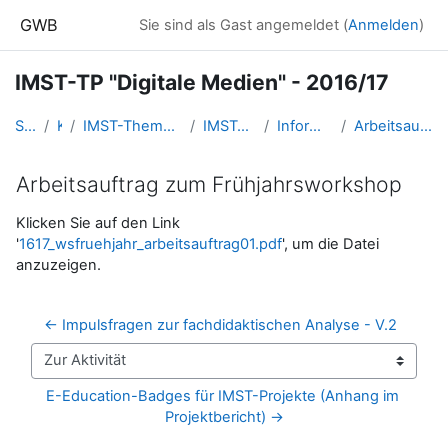
Zum Hauptinhalt
GWB
Sie sind als Gast angemeldet (
Anmelden
)
IMST-TP "Digitale Medien" - 2016/17
Startseite
Kurse
IMST-Themenprogramme - FORUM.IMST.AC.AT
IMST_tpDigiMedien_201617
Informationen und Formulare
Arbeitsauftrag zum Frühjahrsworkshop
Arbeitsauftrag zum Frühjahrsworkshop
Abschlussbedingungen
Klicken Sie auf den Link
'
1617_wsfruehjahr_arbeitsauftrag01.pdf
', um die Datei
anzuzeigen.
← Impulsfragen zur fachdidaktischen Analyse - V.2
Zur Aktivität
E-Education-Badges für IMST-Projekte (Anhang im 
Projektbericht) →