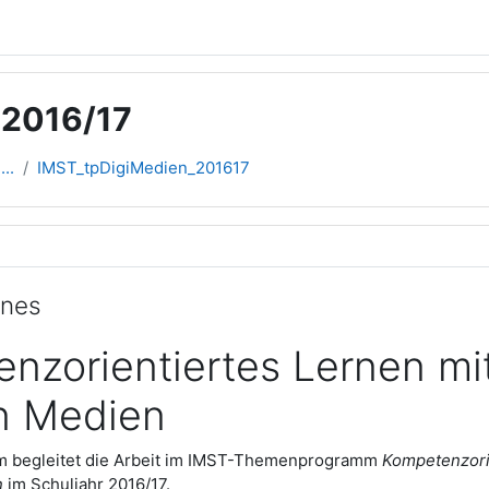
 2016/17
..
IMST_tpDigiMedien_201617
übersicht
ines
nzorientiertes Lernen mi
en Medien
m begleitet die Arbeit im IMST-Themenprogramm
Kompetenzori
n
im Schuljahr 2016/17.