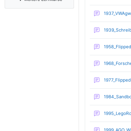
1937_VWAgw_
1939_Schreib
1958_Flippe
1968_Forsch
1977_Flipped
1984_Sandbo
1995_LegoRo
1999_AGO_W