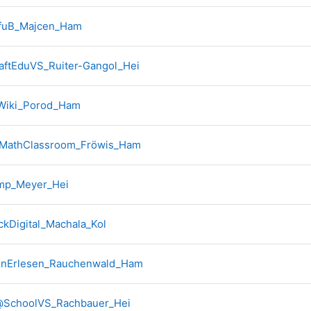
Forum
efuB_Majcen_Ham
Forum
aftEduVS_Ruiter-Gangol_Hei
Forum
aWiki_Porod_Ham
Forum
dMathClassroom_Fröwis_Ham
Forum
amp_Meyer_Hei
Forum
ckDigital_Machala_Kol
Forum
enErlesen_Rauchenwald_Ham
Forum
@SchoolVS_Rachbauer_Hei