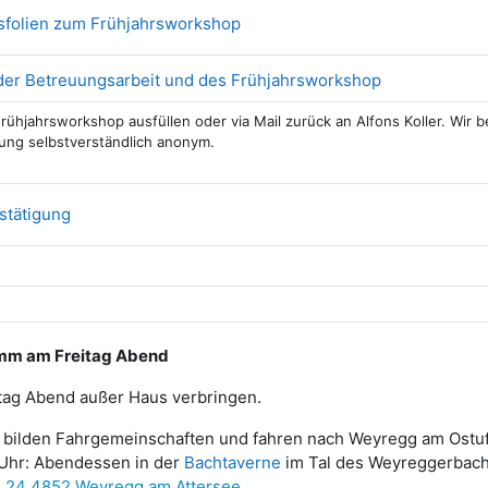
Datei
sfolien zum Frühjahrsworkshop
Datei
der Betreuungsarbeit und des Frühjahrsworkshop
Frühjahrsworkshop ausfüllen oder via Mail zurück an Alfons Koller. Wir 
ng selbstverständlich anonym.
Datei
stätigung
m am Freitag Abend
itag Abend außer Haus verbringen.
r bilden Fahrgemeinschaften und fahren nach Weyregg am Ostuf
 Uhr: Abendessen in der
Bachtaverne
im Tal des Weyreggerbach
 24 4852 Weyregg am Attersee,