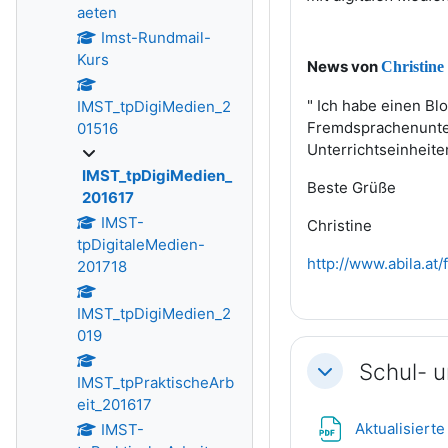
aeten
Imst-Rundmail-
Kurs
News von
Christine
" Ich habe einen B
IMST_tpDigiMedien_2
Fremdsprachenunter
01516
Unterrichtseinheiten
IMST_tpDigiMedien_
Beste Grüße
201617
IMST-
Christine
tpDigitaleMedien-
http://www.abila.at/
201718
IMST_tpDigiMedien_2
019
Schul- u
Einklappen
IMST_tpPraktischeArb
eit_201617
Aktualisierte
IMST-