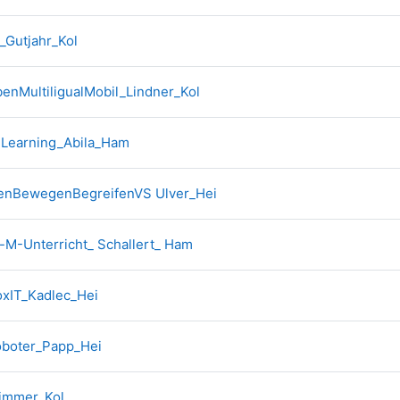
Forum
Gutjahr_Kol
Forum
enMultiligualMobil_Lindner_Kol
Forum
dLearning_Abila_Ham
Forum
enBewegenBegreifenVS Ulver_Hei
Forum
-M-Unterricht_ Schallert_ Ham
Forum
xIT_Kadlec_Hei
Forum
boter_Papp_Hei
Forum
immer_Kol