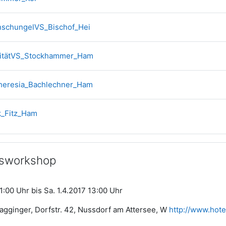
Forum
schungelVS_Bischof_Hei
Forum
vitätVS_Stockhammer_Ham
Forum
heresia_Bachlechner_Ham
Forum
k_Fitz_Ham
rsworkshop
1:00 Uhr bis Sa. 1.4.2017 13:00 Uhr
agginger, Dorfstr. 42, Nussdorf am Attersee, W
http://www.hote