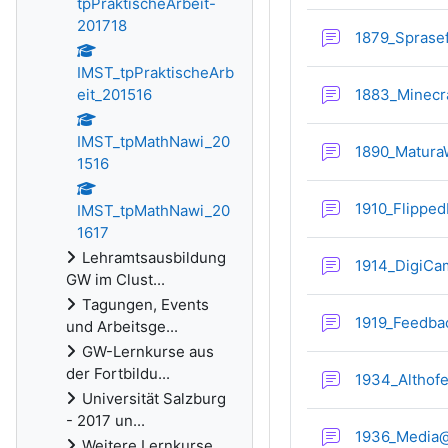
tpPraktischeArbeit-
201718
1879_Spras
IMST_tpPraktischeArb
eit_201516
1883_Minecr
IMST_tpMathNawi_20
1890_Matur
1516
1910_Flippe
IMST_tpMathNawi_20
1617
Lehramtsausbildung
1914_DigiC
GW im Clust...
Tagungen, Events
1919_Feedba
und Arbeitsge...
GW-Lernkurse aus
der Fortbildu...
1934_Althof
Universität Salzburg
- 2017 un...
1936_Media
Weitere Lernkurse