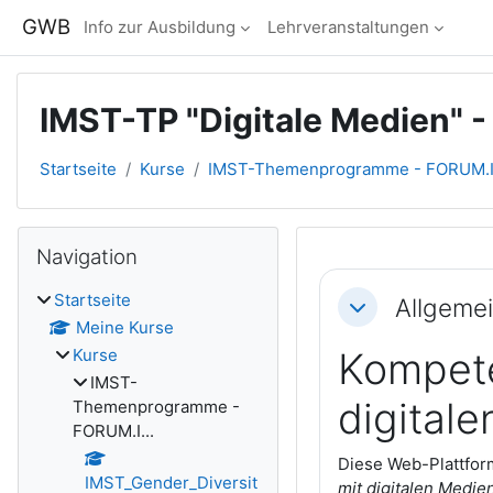
Zum Hauptinhalt
GWB
Info zur Ausbildung
Lehrveranstaltungen
IMST-TP "Digitale Medien" -
Startseite
Kurse
IMST-Themenprogramme - FORUM.I.
Blöcke
Navigation überspringen
Navigation
Abschnitts
Startseite
Allgeme
Einklappen
Meine Kurse
Kurse
Kompete
IMST-
digital
Themenprogramme -
FORUM.I...
Diese Web-Plattfor
IMST_Gender_Diversit
mit digitalen Medie