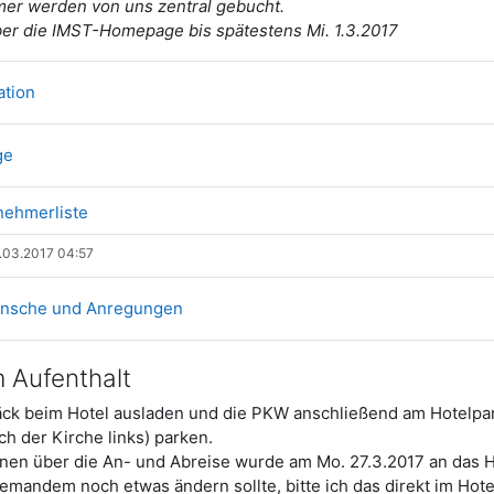
mer werden von uns zentral gebucht.
r die IMST-Homepage bis spätestens Mi. 1.3.2017
Datei
ation
Verzeichnis
ge
Datei
lnehmerliste
.03.2017 04:57
Forum
ünsche und Anregungen
 Aufenthalt
äck beim Hotel ausladen und die PKW anschließend am Hotelpar
h der Kirche links) parken.
onen über die An- und Abreise wurde am Mo. 27.3.2017 an das Ho
 jemandem noch etwas ändern sollte, bitte ich das direkt im Hot