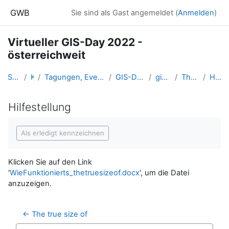
Zum Hauptinhalt
GWB
Sie sind als Gast angemeldet (
Anmelden
)
Virtueller GIS-Day 2022 -
österreichweit
Startseite
Kurse
Tagungen, Events und Arbeitsgemeinschaften GW
GIS-Day in Oberösterreich
gisday2022_oe
The true size of...
Hilfestellung
Hilfestellung
Abschlussbedingungen
Als erledigt kennzeichnen
Klicken Sie auf den Link
'
WieFunktionierts_thetruesizeof.docx
', um die Datei
anzuzeigen.
← The true size of