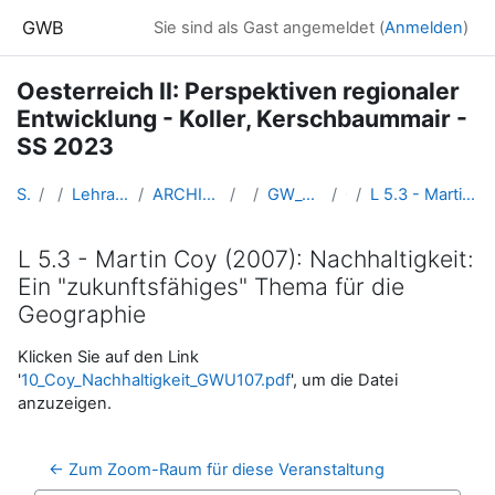
Zum Hauptinhalt
GWB
Sie sind als Gast angemeldet (
Anmelden
)
Oesterreich II: Perspektiven regionaler
Entwicklung - Koller, Kerschbaummair -
SS 2023
Startseite
Kurse
Lehramtsausbildung GW im Cluster Österreich Mitte
ARCHIV - Lehrveranstaltungen am Standort Linz - seit 2016
SS_2023
GW_OEsterreichII_Koller_Kerschbaummair_2023ss
05-23.03.
L 5.3 - Martin Coy (2007): Nachhaltigkeit: Ein "zukunftsfähiges" Thema für die Geographie
L 5.3 - Martin Coy (2007): Nachhaltigkeit:
Ein "zukunftsfähiges" Thema für die
Geographie
Abschlussbedingungen
Klicken Sie auf den Link
'
10_Coy_Nachhaltigkeit_GWU107.pdf
', um die Datei
anzuzeigen.
← Zum Zoom-Raum für diese Veranstaltung