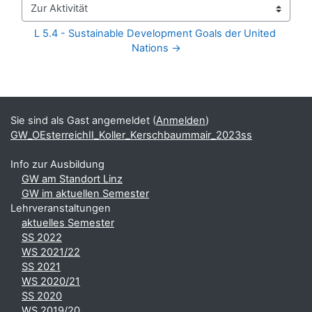
Zur Aktivität
L 5.4 - Sustainable Development Goals der United 
Nations →
Blöcke
Ergänzungsblöcke
Sie sind als Gast angemeldet (
Anmelden
)
GW_OEsterreichII_Koller_Kerschbaummair_2023ss
Info zur Ausbildung
GW am Standort Linz
GW im aktuellen Semester
Lehrveranstaltungen
aktuelles Semester
SS 2022
WS 2021/22
SS 2021
WS 2020/21
SS 2020
WS 2019/20