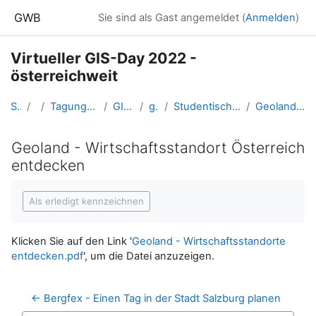
Zum Hauptinhalt
GWB
Sie sind als Gast angemeldet (
Anmelden
)
Virtueller GIS-Day 2022 -
österreichweit
Startseite
Kurse
Tagungen, Events und Arbeitsgemeinschaften GW
GIS-Day in Oberösterreich
gisday2022_oe
Studentische Arbeiten zum Gis-Day (Dokumentation exkl. Reflexion)
Geoland - Wirtschaftsstandort Österreich entdecken
Geoland - Wirtschaftsstandort Österreich
entdecken
Abschlussbedingungen
Als erledigt kennzeichnen
Klicken Sie auf den Link '
Geoland - Wirtschaftsstandorte
entdecken.pdf
', um die Datei anzuzeigen.
← Bergfex - Einen Tag in der Stadt Salzburg planen