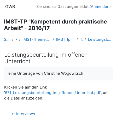
Zum Hauptinhalt
GWB
Sie sind als Gast angemeldet (
Anmelden
)
IMST-TP "Kompetent durch praktische
Arbeit" - 2016/17
Startseite
Kurse
IMST-Themenprogramme - FORUM.IMST.AC.AT
IMST_tpPraktischeArbeit_201617
Topic 9
Leistungsbeurteilung im offenen Unterricht
Leistungsbeurteilung im offenen
Unterricht
Abschlussbedingungen
eine Unterlage von Christine Wogowitsch
Klicken Sie auf den Link
'
671_Leistungsbeurteilung_im_offenen_Unterricht.pdf
', um
die Datei anzuzeigen.
← Interviews