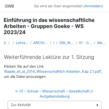
Zum Hauptinhalt
GWB
Sie sind als Gast angemeldet (
Anmelden
)
Einführung in das wissenschaftliche
Arbeiten - Gruppen Goeke - WS
2023/24
Startseite
Kurse
Lehramtsausbildung GW im Cluster Österreich Mitte
ARCHIV - Lehrveranstaltungen am Standort Linz - seit 2016
WS_2023/24
GW_WissenschaftlichesArbeiten_GruppenGoeke_2023ws
01 - 05.10.2023: Schule – Wissenschaft – Gesellschaft
Weiterführende Lektüre zur 1. Sitzung
Weiterführende Lektüre zur 1. Sitzung
Abschlussbedingungen
Klicken Sie auf den Link
'
Baade_et_al_2014_Wissenschaftlich Arbeiten_Kap 2.1.pdf
',
um die Datei anzuzeigen.
← 01 – Schule – Wissenschaft – Gesellschaft // 
Aufgabenstellung
Zur Aktivität