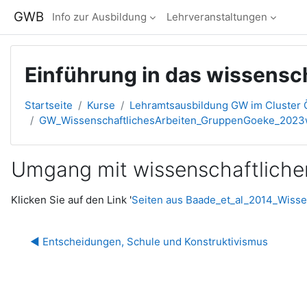
Zum Hauptinhalt
GWB
Info zur Ausbildung
Lehrveranstaltungen
Einführung in das wissensc
Startseite
Kurse
Lehramtsausbildung GW im Cluster Ö
GW_WissenschaftlichesArbeiten_GruppenGoeke_202
Umgang mit wissenschaftlicher
Abschlussbedingungen
Klicken Sie auf den Link '
Seiten aus Baade_et_al_2014_Wissen
◀︎ Entscheidungen, Schule und Konstruktivismus